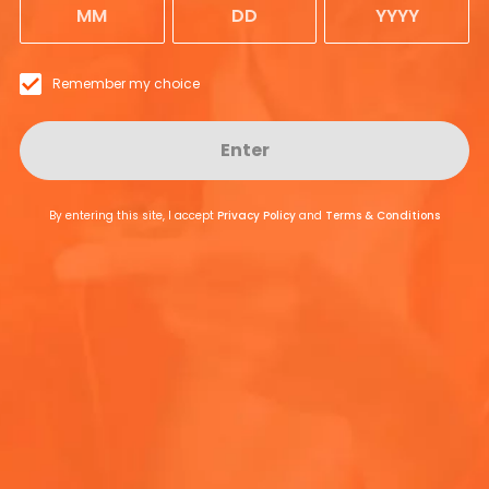
a un Aperol Spritz?
Submit
Remember my choice
Gracias
Aperol?
Enter
Vigile su bandeja
By entering this site, I accept
Privacy Policy
and
Terms & Conditions
 contiene Aperol?
VOLVER A LA 
r vino espumoso para hacer Aperol Spritz?
Aperol Spritz?