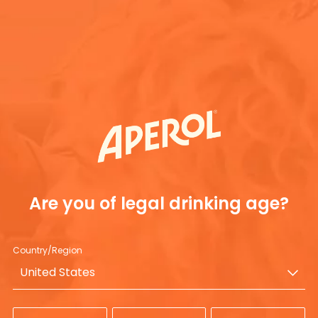
Únete a
 italiano?
 Aperol Spritz?
Are you of legal drinking age?
sirve Aperol Spritz?
Country/Region
United States
pritz?