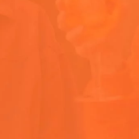
¿Cómo se prepar
¿Cómo se bebe 
¿Cuánto alcohol
¿Cuál es el mejo
¿De dónde viene 