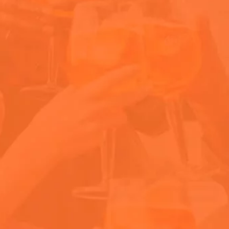
¿Es Aperol Spritz
¿Cuándo se toma
¿En qué vaso se 
¿Qué es Aperol S