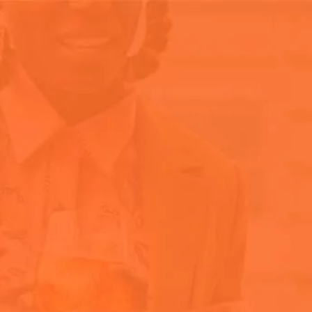
Nuestra his
Home
FAQ
Preguntas frecuentes
Consejos de compra
Ingredientes y nutrición
Tips & Curiosities