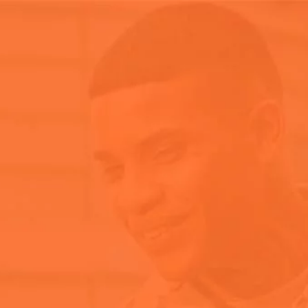
toria
Aperol
Aperol Spritz
Notici
Conservación
Sobre Aperol