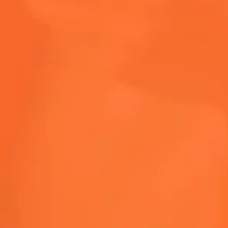
¿Cuál es la diferencia entre
Campari y Aperol?
¿Son Aperol y Campari lo mismo?
¿Aperol contiene alcohol?
¿Cómo se bebe Aperol?
Receita de Aperol Spritz