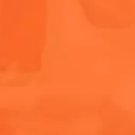
¿Es Aperol un aperitivo?
¿Qué tipo de alcohol es Aperol?
¿Es Aperol un aperitivo o un
digestivo?
¿Tiene Aperol un sabor dulce?
¿Qué bebidas se pueden
preparar con Aperol?