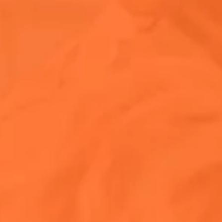
¿Es Aperol más dulce que
Campari?
¿Es Aperol una fruta?
¿Es Aperol un vino fortificado?
¿Cómo se sostiene una copa de
Aperol?