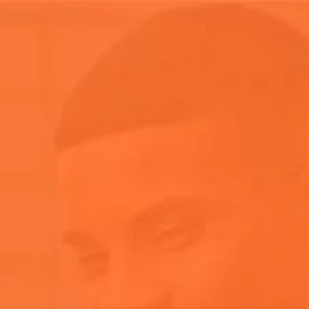
Donde Comprar
Únete a nuestra
comunidad
En 2023,
Aperol
hizo su gran
debut en
Coachella.
Aperol Spritz llevó un oasis italiano al
desierto.
Diseñado para transportar a los asistentes del festival a un
oasis italiano, la Aperol Spritz Piazza & Terrazza conto con
elegantes áreas de descanso, increíbles oportunidades
para fotos y, por supuesto, lugares para
#Jointhejoy.
Fecha