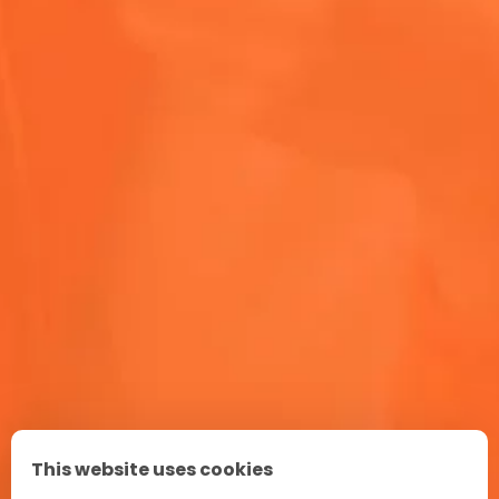
mejores amigos disfrutaron de lo mejor de la música.
#AperolCoachella
Receita de Aperol Spritz
Ritual de aperitivo en Italia
Publicidad
FAQ
Terrazza Aperol
This website uses cookies
Únete a nuestra comunidad