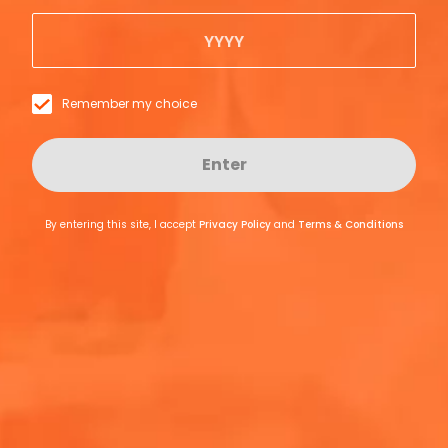
diseñado para capturar recuerdos únicos.
Remember my choice
Enter
By entering this site, I accept
Privacy Policy
and
Terms & Conditions
Cin Cin, Coachella!
El evento fue una celebración inolvidable de momentos
llenos de alegría que unieron a las personas, donde los