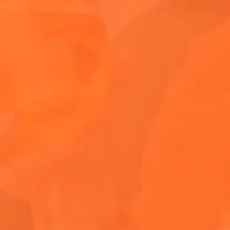
Continúa la fiesta 
podrás bailar toda 
invitación, conécta
sociales y mantente
Bonus track
De acuerdo, no es u
comenzar el día con
Coachella de fondo.
del festival y son 
cronograma del fest