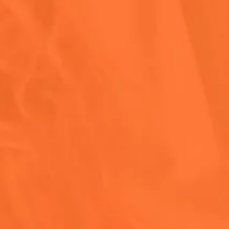
 nuestra comunidad
a piscina, donde
e atento a las
 el fin de semana