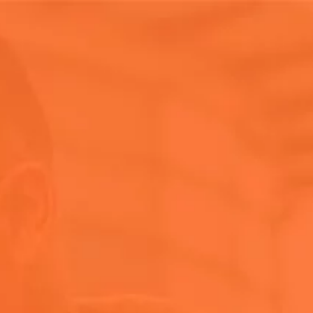
Donde Comprar
as y Eventos
as exclusivas que
a épicas after-