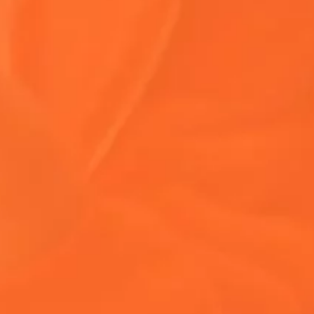
ndible para disfrutar
¿Qué es Coachell
 2025 como un experto