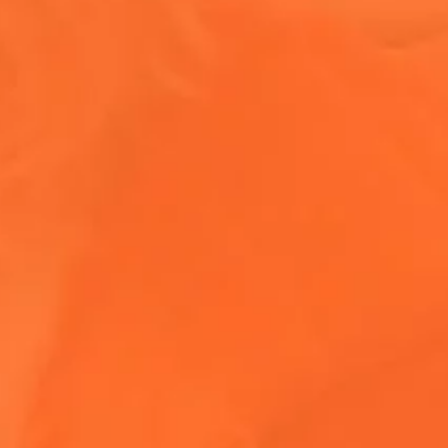
 secretas, donde
 conseguir una
os VIP en redes
 por acompañarnos.
 de entrada.
rlo. Imagínate
e del Valle de
 escape del frenesí
PÁGINA DE INICIO
nsulta el
ugar.