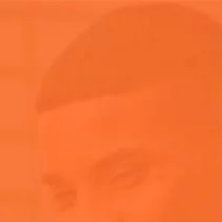
toria
Aperol
Aperol Spritz
Notici
xclusivas
estas más exclusivas
o entrar)
a y el arte, este fin de semana de festival está lleno de fiest
ia a otro nivel. Desde reuniones repletas de celebridades hast
tamos algunos de los secretos mejor guardados del evento.