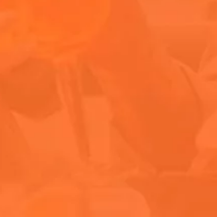
Fiestas junt
El calor del desiert
podés disfrutar un A
invitaciones de mar
del festival.
After-parti