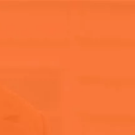
Nuestra his
Home
Noticias y Eventos
Coachella
Las fiestas más e
Las fi
(y cóm
Más allá de la músic
llevan la experienc
parties. Acá te con