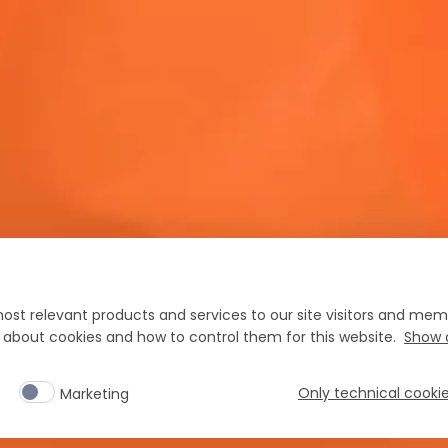
neando tus looks para Coachella? Conocé de
Echale un vis
era mano la mejor manera de vestirte para
para empacar
res días del festival. El naranja, por
la vibra del f
esto, siempre es una gran elección.
l de aperitivo en Italia
Publicidad
Terrazza Aperol
ost relevant products and services to our site visitors and memb
n about cookies and how to control them for this website.
Show d
Only technical cooki
Marketing
kies
Términos y condiciones
Preferencias de Cookies