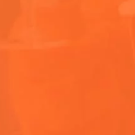
Últimas novedades
¿Qué es Coachella?
Un 