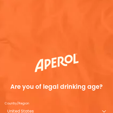
Únete a
o a la piscina
o se disfruta mejor en una de las legendarias fiestas junto a l
perol Spritz, relajarte y disfrutar del sol con estilo. Mantent
cas y patrocinadores que organizan fiestas privadas durante
Are you of legal drinking age?
es secretas
Country/Region
United States