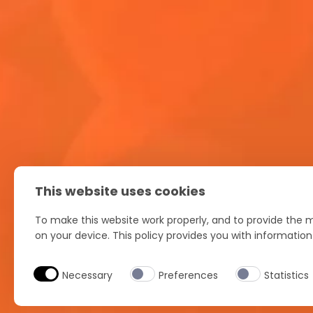
Explorá la magia del Coachella Valley Music and
¿Pla
Arts Festival y descubrí cómo Aperol le suma un
prim
a
toque de diversión italiana.
los t
supu
Ritua
This website uses cookies
FAQ
To make this website work properly, and to provide the m
on your device. This policy provides you with informatio
Necessary
Preferences
Statistics
Política de privacidad
Política de coo