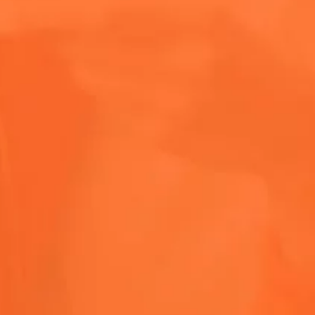
Lo impresci
toque de color
Coachella