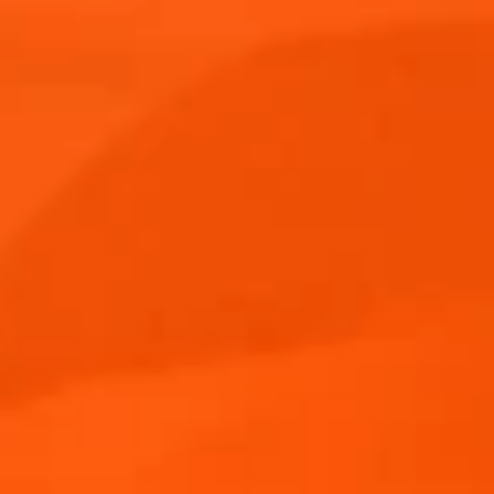
Aperol
Noticias y
Primavera
Terra
Spritz
Eventos
Sound
Aper