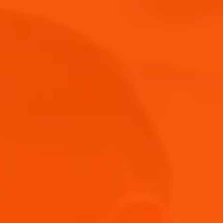
Comprar Ahora
zza
Aperol
Shop
ol
Life View