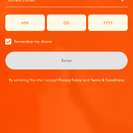
N DE VENECIA, S
Submit
Remember my choice
¡GRACIAS
Enter
Vigila tu bandeja de 
By entering this site, I accept
Privacy Policy
and
Terms & Conditions
Saber más