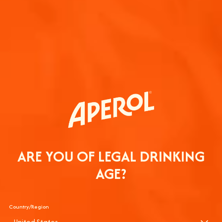
ÚNETE A 
ARE YOU OF LEGAL DRINKING
AGE?
Country/Region
United States