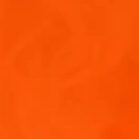
US HABITANTES
 POR ACOMPAÑARNOS!
entrada