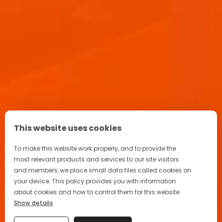
Ritual de aperitivo en Italia
Publicidad
FAQ
This website uses cookies
Únete a nuestra comunidad
To make this website work properly, and to provide the
most relevant products and services to our site visitors
and members, we place small data files called cookies on
your device. This policy provides you with information
about cookies and how to control them for this website.
Show details
Política de privacidad