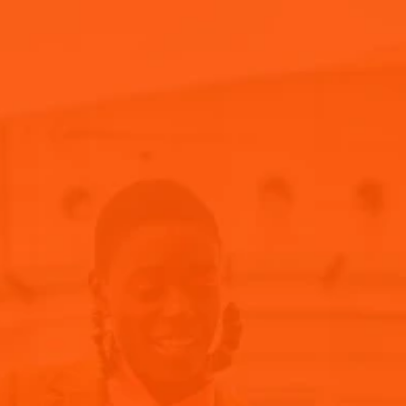
Achetez Maintenant
Home
Rejoignez notre communauté
REJOIGNEZ NOTRE
COMMUNAUTÉ
Inscrivez-vous pour recevoir des nouvelles d’Aperol, y
compris des événements futurs, des offres et des nouvelles
!