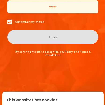
Rejoignez notre communauté
Remember my choice
*Champs obligatoires.
Enter
RECETTE DE L'APEROL SPRITZ
By entering this site, I accept
Privacy Policy
and
Terms &
Conditions
Rituel de l’apéritif en Italie
Publicité
FAQ
This website uses cookies