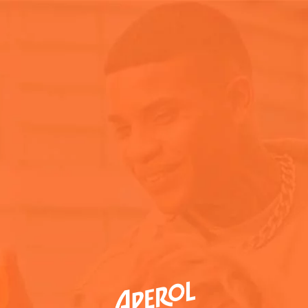
Nossa História
Aperol Spritz
Eventos
Home
Contato
Fale com a 
Nome
e
sobrenome
E-
(Required)
mail
(Required)
Assunto
(Required)