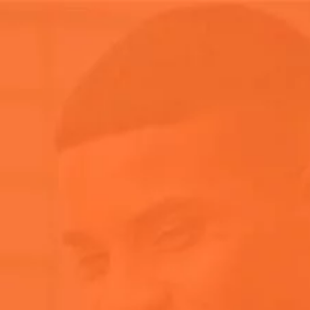
Køb nu
Home
FAQ
Ofte stillede spørgsmål
Se vores ‘Ofte stillede spørgsmål og svar’ for at få mere
at vide om Aperols oprindelse, ingredienser og
næringsindhold, forslag til servering, og hvordan du bruger
den til din næste sammenkomst.