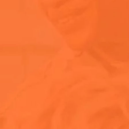
Ingredienser og næringsindhold
Købsvejledning
Ofte stillede spørgsmål
Om Aperol
Om Spritz
Opbevaring