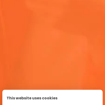
Er Aperol en aperitivo?
Hvor meget alkohol er der i Aperol?
Aperol Spritz opskrift
Aperitif-ritual i Italien
Markedsføring
This website uses cookies
FAQ