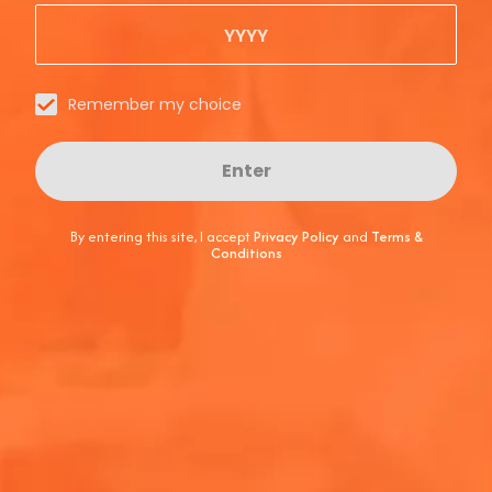
Hvad er Aperol?
Remember my choice
Skal der is i en Aperol Spritz?
Enter
By entering this site, I accept
Privacy Policy
and
Terms &
Conditions
Hvilken mad passer til Aperol
Spritz?
Hvordan laver man en Aperol
Spritz?