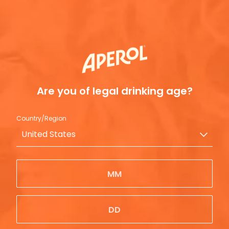
Opdag
Spritz&Sail
Are you of legal drinking age?
Country/Region
Ofte stillede spørgsmål
United States
Hvad smager Aperol af?
Hvad er Aperol Spritz?