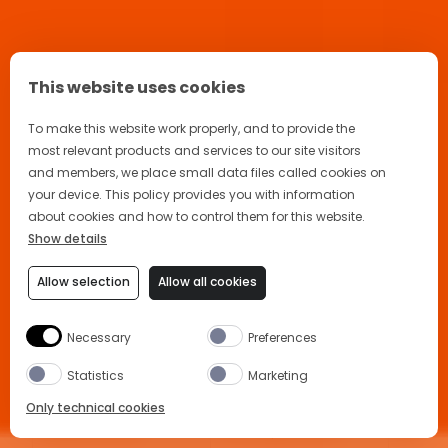
_gd#
The Bazaarvoice
It all
conver
the Ana
This website uses cookies
To make this website work properly, and to provide the
_tt_enable_cookie
TikTok
Used b
most relevant products and services to our site visitors
TikTok,
and members, we place small data files called cookies on
your device. This policy provides you with information
embedd
about cookies and how to control them for this website.
Show details
Allow selection
Allow all cookies
BVBRANDID
www.aperol.com
Sets a 
allows
Necessary
Preferences
visitor
Statistics
Marketing
Only technical cookies
BVBRANDSID
www.aperol.com
Sets a 