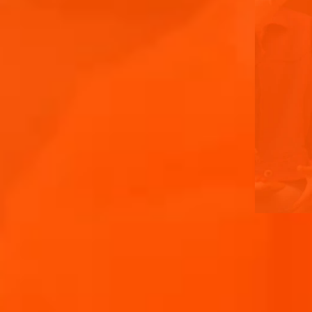
APERITI
APEROL, UNA VIBRANTE BE