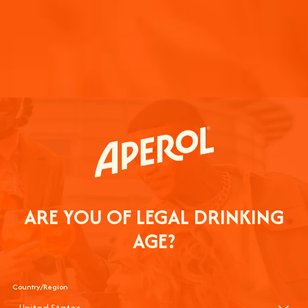
ÚNETE A 
¡GRACIAS
Vigila tu bandeja de 
ARE YOU OF LEGAL DRINKING
Saber más
AGE?
Country/Region
United States