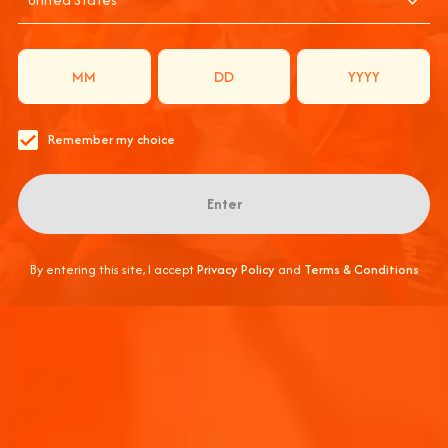
VO EN ITALIA: E
BIDA DE SABOR FRESCO PARA EL APERITIVO, IDEAL PA
Remember my choice
Enter
By entering this site, I accept
Privacy Policy
and
Terms & Conditions