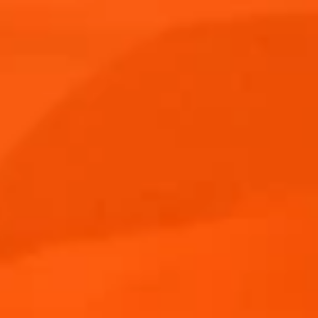
historia
Aperol
Aperol Spritz
Terraz