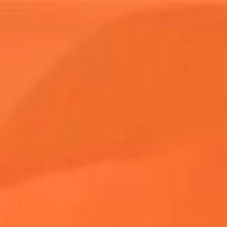
ルスプリッツ – オリジルレシピの作
アペロ
り方
ル