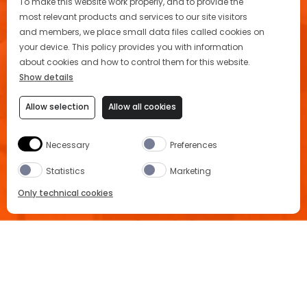
Conditions
To make this website work properly, and to provide the
most relevant products and services to our site visitors
FAQ
and members, we place small data files called cookies on
your device. This policy provides you with information
about cookies and how to control them for this website.
Werde Teil unserer Community
Show details
Allow selection
Allow all cookies
Necessary
Preferences
Datenschutzerklärung
Statistics
Marketing
Cookie-Hinweis
Only technical cookies
Nutzungsbedingungen
Cookie-Einstellungen
JETZT KAUFEN
Impressum
Enjoy Aperol Responsibly
Ausgewähltes Produkt