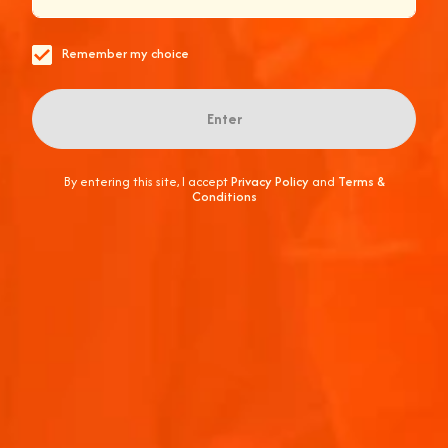
Reservierung zugänglich.
Die Teilnehmer:innen genossen ihren
Remember my choice
Lieblings-Drink Aperol Spritz bei den
exklusiven Aperol Pop-Ups im Rose Garden
und in der Twelve Peaks Area.
Enter
By entering this site, I accept
Privacy Policy
and
Terms &
Conditions
CIN CIN, COACHELLA
Das Event feierte unvergessliche Momente der
Freude, die Menschen zusammenbrachten, um
Freundschaften zu schließen und zusammen das
Beste der Musik zu erleben.
#AperolCoachella
HOL DIR DEN PIZZA TUESDAY DEAL