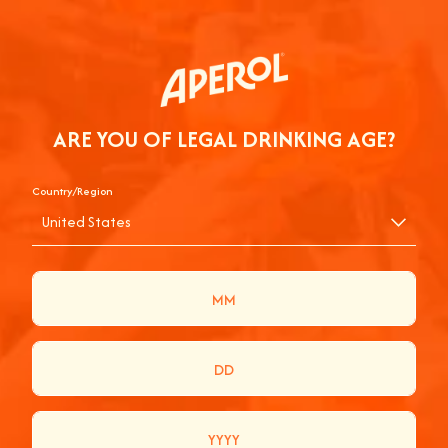
ARE YOU OF LEGAL DRINKING AGE?
Country/Region
UND DAS WAR GEBOTEN:
United States
Die Festivalbesucher:innen betraten die
Aperol Spritz Welt mit ihren einzigartigen
Fotospots.
Sie erlebten die Aperol Terrazza in einer
authentischen Golden Hour Experience,
kreiert in Zusammenarbeit mit Samuele
Silvestri, dem Chefkoch der Terrazza Aperol in
Venedig. Dieses Aperitivo-Erlebnis war nur mit