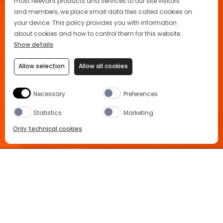
most relevant products and services to our site visitors
and members, we place small data files called cookies on
your device. This policy provides you with information
about cookies and how to control them for this website.
Show details
Allow selection
Allow all cookies
Necessary
Preferences
Statistics
Marketing
Only technical cookies
JETZT KAUFEN
Home
Sound Of Summer
Ausgewähltes Produkt
All