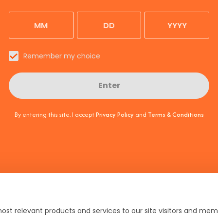
Remember my choice
Enter
Submit
By entering this site, I accept
Privacy Policy
and
Terms & Conditions
Dziękuje
ał aperitivo we Włoszech
Reklama
do newsl
Zajrzyj do swojej 
Dowiedz się 
ek
Regulamin
Preferencje plików Cookie
ost relevant products and services to our site visitors and memb