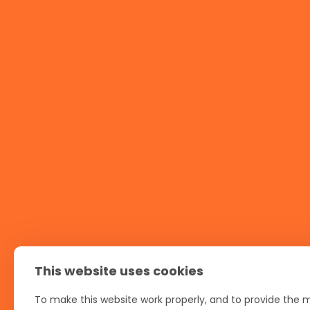
Rytu
FAQ
This website uses cookies
Polityka prywatności
Polityka ciastecz
To make this website work properly, and to provide the m