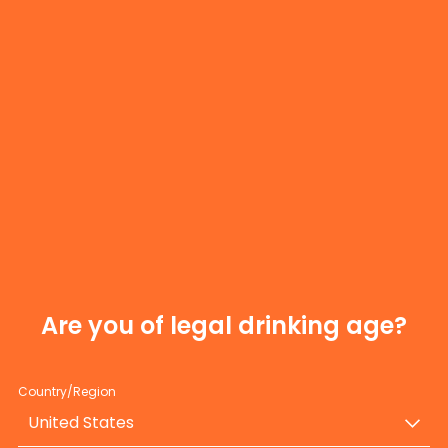
 produkty
Aperol Spritz koktajl
Wydarz
Dołącz d
społeczn
Strona nie znaleziona
Zapisz się do na
informacje o mar
wydarzeniach w P
Przepraszamy, nie znaleźliśmy tego, czego szukasz.
Are you of legal drinking age?
Powrót do strony głównej
Country/Region
United States