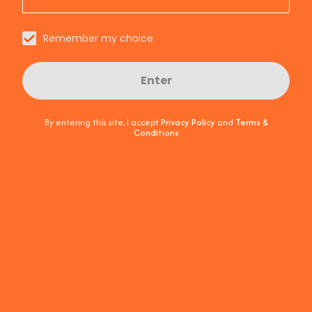
Jak zrobić Aperol Spritz?
Remember my choice
Czy do Aperol Spritz dodaje się lód?
Enter
Jak smakuje Aperol Spritz?
By entering this site, I accept
Privacy Policy
and
Terms &
Conditions
Jakie jedzenie pasuje do Aperol
Spritz?
Czy Aperol to aperitivo?