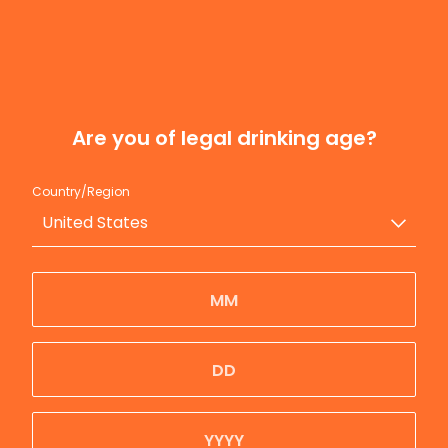
Często zadawane pytania
Are you of legal drinking age?
Co to jest Aperol?
Country/Region
United States
Z czego składa się Aperol?
Co to jest Aperol Spritz?