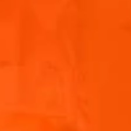
3 EL Balsamico-Essig
1 TL Honig
1 TL Senf
5 EL Öl
1 Prise Salz
1 Prise Pfeffer
ZUBEREITUNG
SCHRITT 1
Aubergine in ca. 2 cm und 1 cm dicke Scheiben
schneiden und salzen. Für ca. 10 Minuten ziehen lassen
und anschließend mit einem Küchentuch abtupfen.