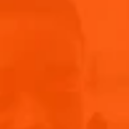
UTENSILIEN
Messbecher, Messer, Schneidebrett, Auflaufform,
Schüsseln, Grill
ZUTATEN
Für 2 Portionen
FÜR DIE AUBERGINE
1 Aubergine
Salz
120 ml Öl
2 Knoblauchzehen