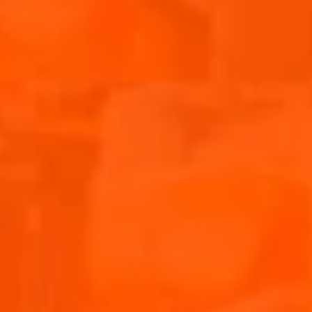
SCHRITT 2
Die Scheiben rautenförmig einritzen und dabei darauf
achten, dass sie nicht vollständig durchgeschnitten
werden. Öl in eine Auflaufform füllen. Knoblauch und
Kräuter fein hacken und zum Öl geben. Alles salzen
und pfeffern. Die Auberginenscheiben darin einlegen
und nach 3 Minuten wenden.
SCHRITT 3
Die Deckel der Tomaten großzügig abschneiden und
beiseitelegen. Dann die restliche Tomate in ca. 1,5 cm
dicke Scheiben schneiden und salzen. Tomatenmark
mit Öl und Pfeffer vermengen und auf die Tomaten
pinseln. Mozzarella in Scheiben schneiden.