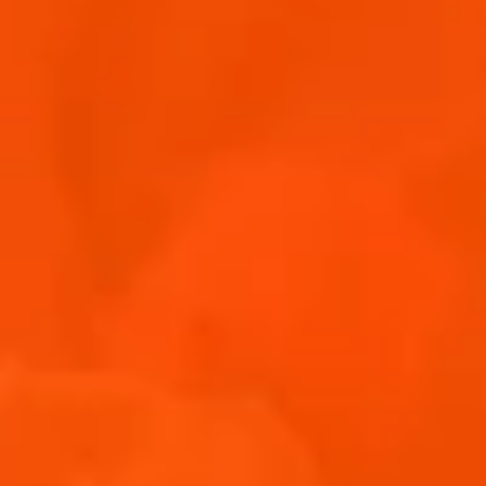
GEGRILLTER PFIRSICH AUF MASCARPONE-CREME
May 16, 2026
3 min
Rezepte