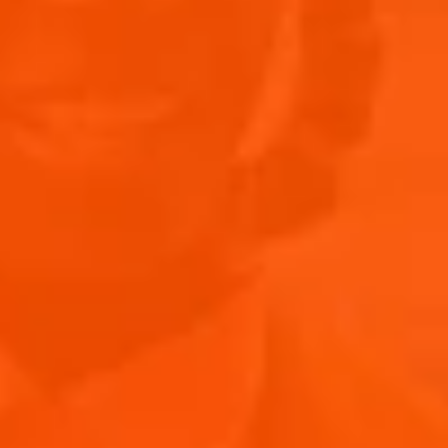
4 Stiele Basilikum
4 Stiele Petersilie
Pfeffer
FÜR DEN BELAG
2 Tomaten
1 Prise Salz
2 EL Tomatenmark
1 TL Öl
1 Prise Pfeffer
2 Mozzarella
FÜR DAS DRESSING