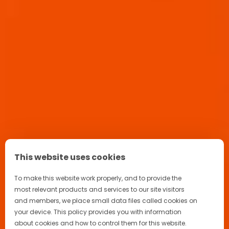
Aperitif Ritual in Italien
Kontakt
Kampagne
FAQ
Werde Teil unserer Community
This website uses cookies
To make this website work properly, and to provide the
most relevant products and services to our site visitors
and members, we place small data files called cookies on
Datenschutzerklärung
your device. This policy provides you with information
about cookies and how to control them for this website.
Cookie-Hinweis